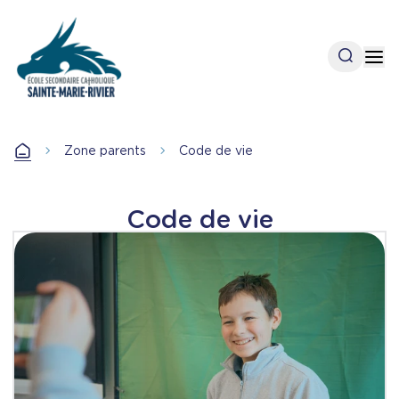
Aller
au
contenu
Open se
Op
principal
Accueil
Zone parents
Code de vie
Accueil
Code de vie