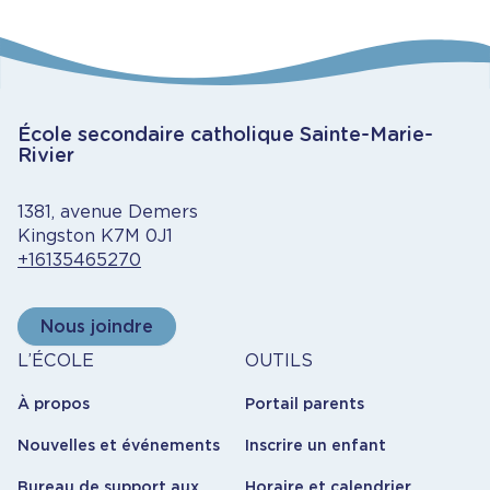
École secondaire catholique Sainte-Marie-
Rivier
1381, avenue Demers
Kingston K7M 0J1
+16135465270
Nous joindre
À
Outils
L’ÉCOLE
OUTILS
propos
À propos
Portail parents
Nouvelles et événements
Inscrire un enfant
Bureau de support aux
Horaire et calendrier