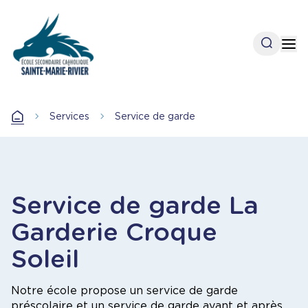
Aller
au
contenu
Open se
Op
principal
Accueil
Services
Service de garde
Accueil
Service de garde La
Garderie Croque
Soleil
Notre école propose un service de garde
préscolaire et un service de garde avant et après