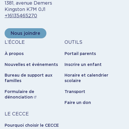
1381, avenue Demers
Kingston K7M 0J1
+16135465270
Nous joindre
À
Outils
L’ÉCOLE
OUTILS
propos
À propos
Portail parents
Nouvelles et événements
Inscrire un enfant
Bureau de support aux
Horaire et calendrier
familles
scolaire
Formulaire de
Transport
dénonciation
Faire un don
Carrière
LE CECCE
Pourquoi choisir le CECCE